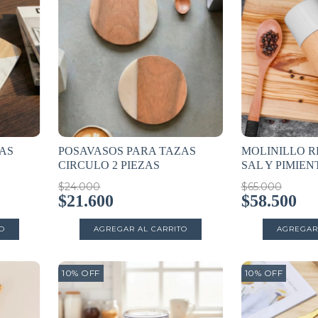
AS
POSAVASOS PARA TAZAS
MOLINILLO 
CIRCULO 2 PIEZAS
SAL Y PIMIEN
$24.000
$65.000
$21.600
$58.500
10
%
OFF
10
%
OFF