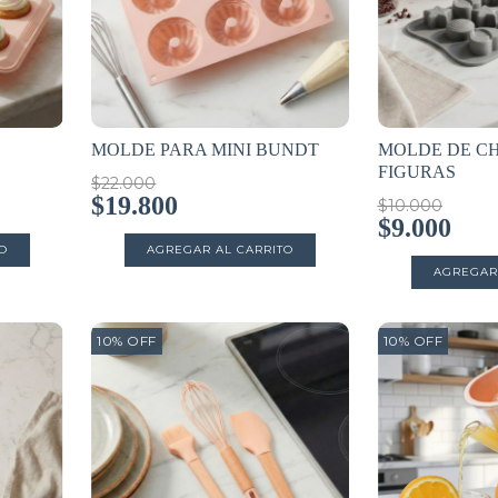
MOLDE PARA MINI BUNDT
MOLDE DE C
FIGURAS
$22.000
$19.800
$10.000
$9.000
10
%
OFF
10
%
OFF