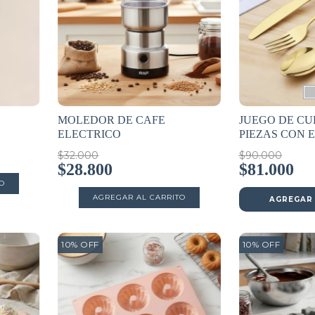
MOLEDOR DE CAFE
JUEGO DE CU
ELECTRICO
PIEZAS CON 
$32.000
$90.000
$28.800
$81.000
AGREGAR 
10
%
OFF
10
%
OFF