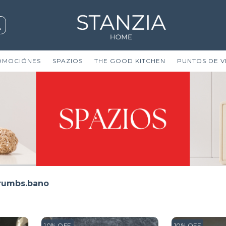
OMOCIÓNES
SPAZIOS
THE GOOD KITCHEN
PUNTOS DE V
rumbs.bano
10
%
OFF
10
%
OFF