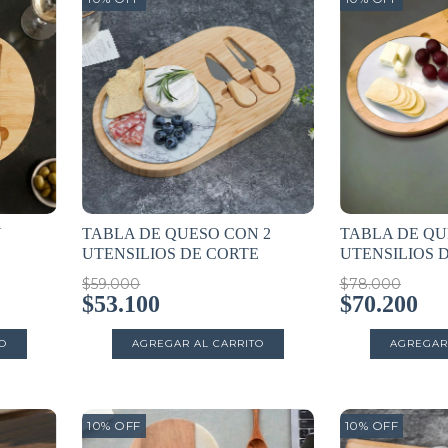
N
TABLA DE QUESO CON 2
TABLA DE QU
UTENSILIOS DE CORTE
UTENSILIOS 
$59.000
$78.000
$53.100
$70.200
10
%
OFF
10
%
OFF