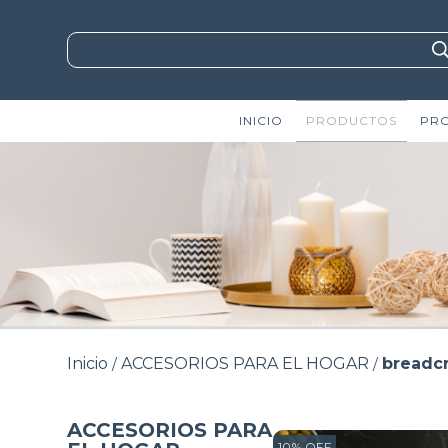
INICIO
PRODUCTOS
PR
Inicio
ACCESORIOS PARA EL HOGAR
breadc
/
/
ACCESORIOS PARA
10
%
OFF