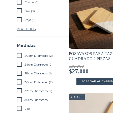
Crema (1)
Gris (9)
Rojo (5)
VER TODOS
Medidas
POSAVASOS PARA TAZ
20cm Diámetro (2)
CUADRADO 2 PIEZAS
24cm Diámetro (2)
$30.000
$27.000
28cm Diámetro (1)
30cm Diámetro (2)
32cm Diámetro (2)
10
%
OFF
36cm Diámetro (1)
L (1)