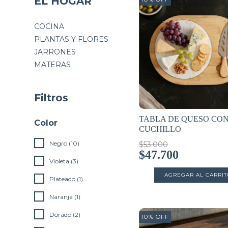
EL HOGAR
COCINA
PLANTAS Y FLORES
JARRONES
MATERAS
Filtros
TABLA DE QUESO CO
Color
CUCHILLO
Negro (10)
$53.000
$47.700
Violeta (3)
Plateado (1)
Naranja (1)
Dorado (2)
10
%
OFF