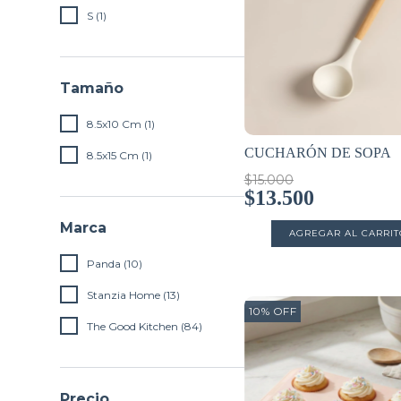
S (1)
Tamaño
8.5x10 Cm (1)
CUCHARÓN DE SOPA
8.5x15 Cm (1)
$15.000
$13.500
Marca
Panda (10)
Stanzia Home (13)
10
%
OFF
The Good Kitchen (84)
Precio