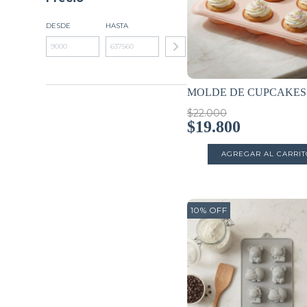
DESDE
HASTA
MOLDE DE CUPCAKES
$22.000
$19.800
10
%
OFF