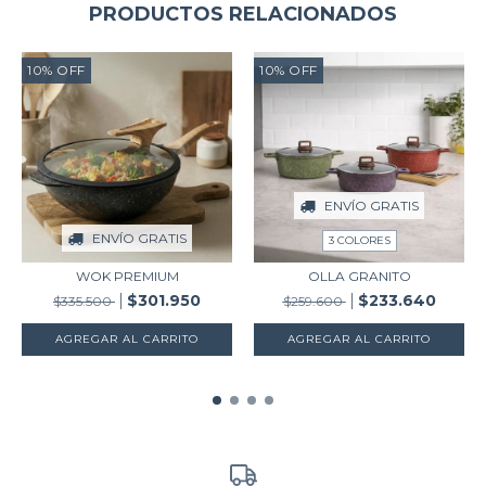
PRODUCTOS RELACIONADOS
10
%
OFF
10
%
OFF
ENVÍO GRATIS
ENVÍO GRATIS
3 COLORES
WOK PREMIUM
OLLA GRANITO
$301.950
$233.640
$335.500
$259.600
AGREGAR AL CARRITO
AGREGAR AL CARRITO