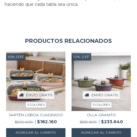
haciendo que cada tabla sea única.
PRODUCTOS RELACIONADOS
10
%
OFF
10
%
OFF
ENVÍO GRATIS
ENVÍO GRATIS
3 COLORES
3 COLORES
SARTÉN LISBOA CUADRADO
OLLA GRANITO
$182.160
$233.640
$202.400
$259.600
AGREGAR AL CARRITO
AGREGAR AL CARRITO