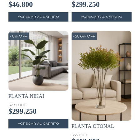
$46.800
$299.250
-0
%
OFF
-500
%
OFF
PLANTA NIKAI
$299.000
$299.250
PLANTA OTOÑAL
$35.000