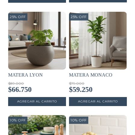
25
%
OFF
25
%
OFF
MATERA LYON
MATERA MONACO
$89.000
$79.000
$66.750
$59.250
10
%
OFF
10
%
OFF