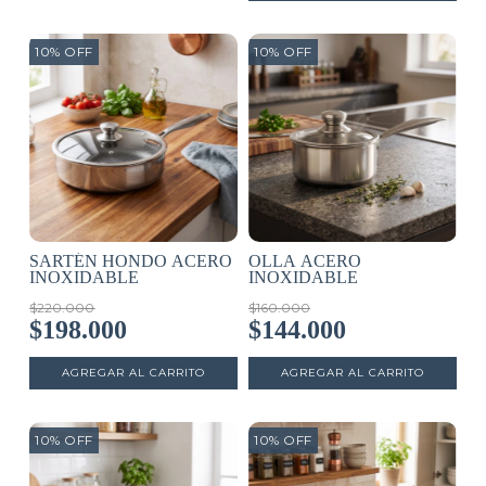
10
%
OFF
10
%
OFF
SARTÉN HONDO ACERO
OLLA ACERO
INOXIDABLE
INOXIDABLE
$220.000
$160.000
$198.000
$144.000
10
%
OFF
10
%
OFF