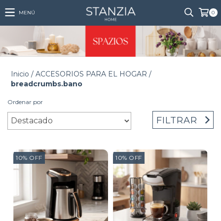
MENÚ
0
Inicio
/
ACCESORIOS PARA EL HOGAR
/
breadcrumbs.bano
Ordenar por
FILTRAR
10
%
OFF
10
%
OFF