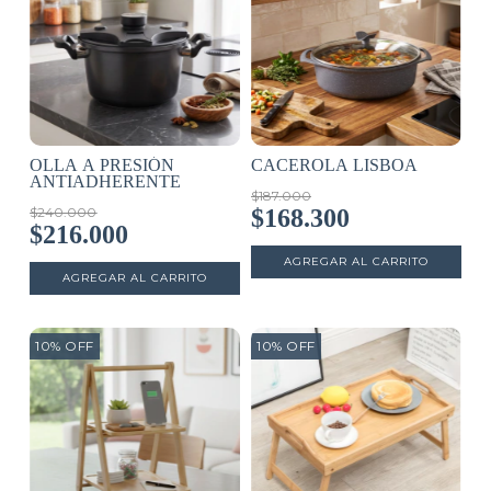
OLLA A PRESIÓN
CACEROLA LISBOA
ANTIADHERENTE
$187.000
$240.000
$168.300
$216.000
10
%
OFF
10
%
OFF