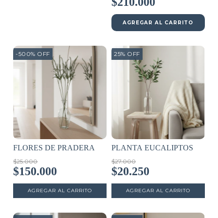
$210.000
AGREGAR AL CARRITO
-500
%
OFF
25
%
OFF
FLORES DE PRADERA
PLANTA EUCALIPTOS
$25.000
$27.000
$150.000
$20.250