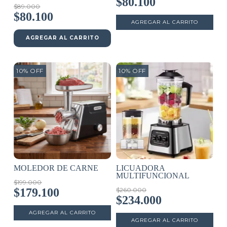
$80.100
$89.000
$80.100
AGREGAR AL CARRITO
10
%
OFF
10
%
OFF
MOLEDOR DE CARNE
LICUADORA
MULTIFUNCIONAL
$199.000
$179.100
$260.000
$234.000