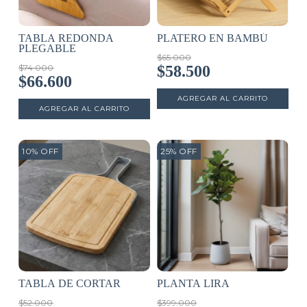
TABLA REDONDA
PLATERO EN BAMBÚ
PLEGABLE
$65.000
$74.000
$58.500
$66.600
10
%
OFF
25
%
OFF
TABLA DE CORTAR
PLANTA LIRA
$52.000
$399.000