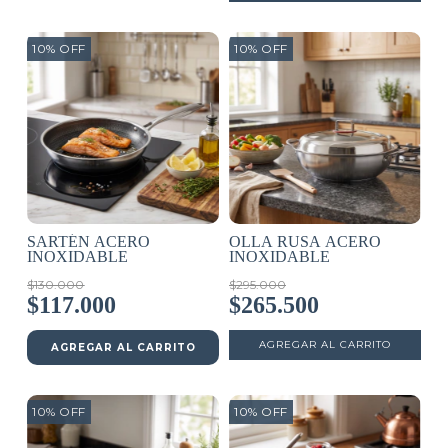
10
%
OFF
10
%
OFF
SARTÉN ACERO
OLLA RUSA ACERO
INOXIDABLE
INOXIDABLE
$130.000
$295.000
$117.000
$265.500
AGREGAR AL CARRITO
10
%
OFF
10
%
OFF