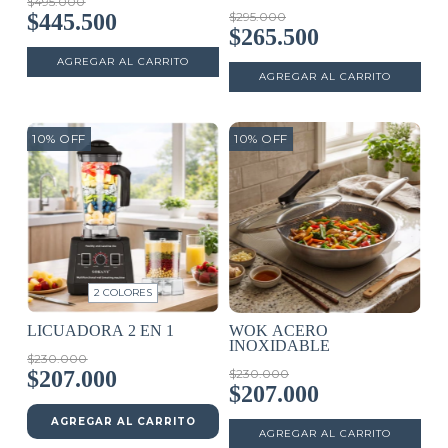
$495.000
$445.500
$295.000
$265.500
10
%
OFF
10
%
OFF
2 COLORES
LICUADORA 2 EN 1
WOK ACERO
INOXIDABLE
$230.000
$207.000
$230.000
$207.000
AGREGAR AL CARRITO