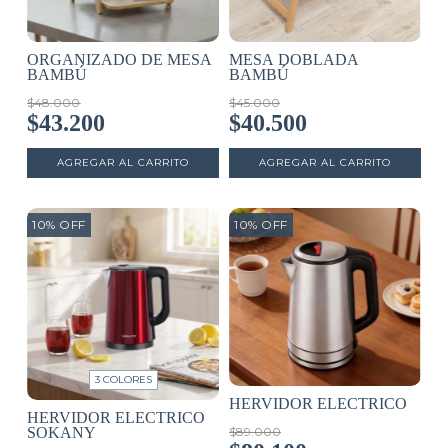
MESA DOBLADA
ORGANIZADO DE MESA
BAMBÚ
BAMBÚ
$45.000
$48.000
$40.500
$43.200
10
%
OFF
10
%
OFF
3 COLORES
HERVIDOR ELECTRICO
HERVIDOR ELECTRICO
SOKANY
$89.000