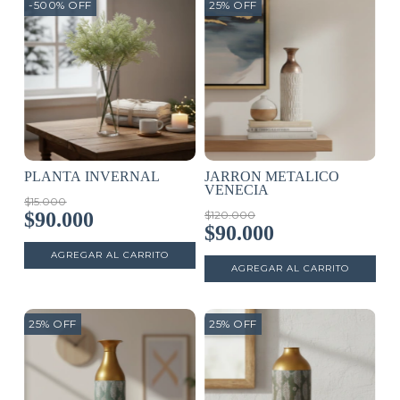
-500
%
OFF
25
%
OFF
PLANTA INVERNAL
JARRON METALICO
VENECIA
$15.000
$90.000
$120.000
$90.000
25
%
OFF
25
%
OFF