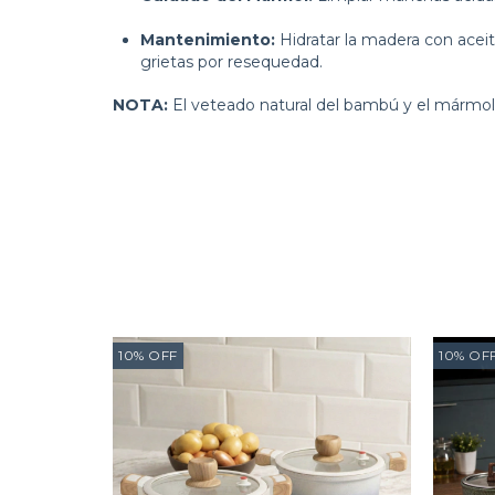
Mantenimiento:
Hidratar la madera con aceit
grietas por resequedad.
NOTA:
El veteado natural del bambú y el mármol 
10
%
OFF
10
%
OF