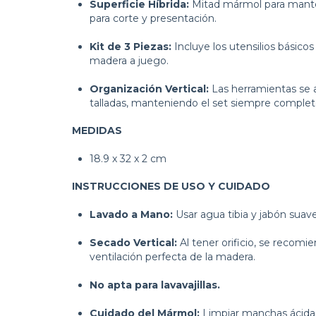
Superficie Híbrida:
Mitad mármol para manten
para corte y presentación.
Kit de 3 Piezas:
Incluye los utensilios básicos
madera a juego.
Organización Vertical:
Las herramientas se 
talladas, manteniendo el set siempre complet
MEDIDAS
18.9 x 32 x 2 cm
INSTRUCCIONES DE USO Y CUIDADO
Lavado a Mano:
Usar agua tibia y jabón suave
Secado Vertical:
Al tener orificio, se recomi
ventilación perfecta de la madera.
No apta para lavavajillas.
Cuidado del Mármol:
Limpiar manchas ácida