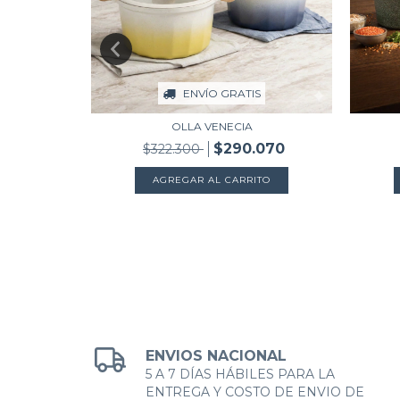
S
ENVÍO GRATIS
OLLA VENECIA
790
$290.070
$322.300
TO
AGREGAR AL CARRITO
ENVIOS NACIONAL
5 A 7 DÍAS HÁBILES PARA LA
ENTREGA Y COSTO DE ENVIO DE