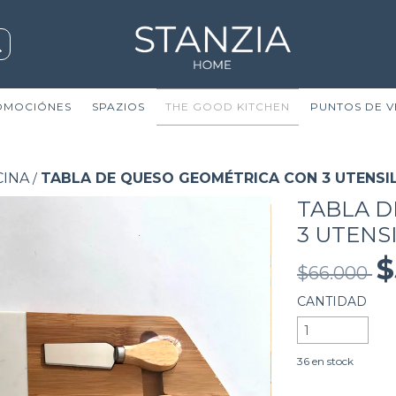
OMOCIÓNES
SPAZIOS
THE GOOD KITCHEN
PUNTOS DE V
CINA
TABLA DE QUESO GEOMÉTRICA CON 3 UTENSI
/
TABLA D
3 UTENS
$
$66.000
CANTIDAD
36
en stock