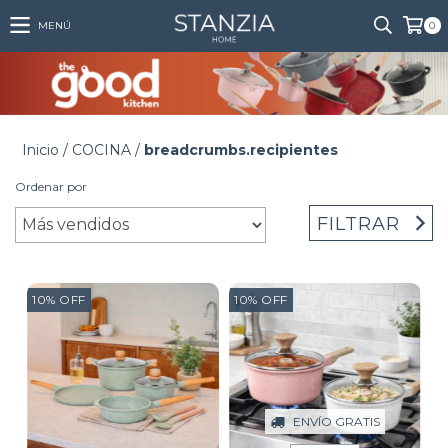
MENÚ
0
Inicio
/
COCINA
/
breadcrumbs.recipientes
Ordenar por
FILTRAR
10
%
OFF
10
%
OFF
ENVÍO GRATIS