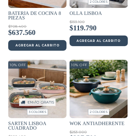
2 COLORES
BATERÍA DE COCINA 8
OLLA LISBOA
PIEZAS
$133.100
$708.400
$119.790
$637.560
AGREGAR AL CARRITO
AGREGAR AL CARRITO
10
%
OFF
10
%
OFF
ENVÍO GRATIS
3 COLORES
2 COLORES
SARTÉN LISBOA
WOK ANTIADHERENTE
CUADRADO
$253.000