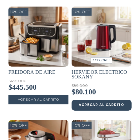
10
%
OFF
10
%
OFF
3 COLORES
FREIDORA DE AIRE
HERVIDOR ELECTRICO
SOKANY
$495.000
$445.500
$89.000
$80.100
AGREGAR AL CARRITO
10
%
OFF
10
%
OFF