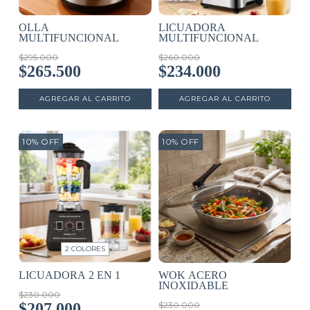
OLLA
LICUADORA
MULTIFUNCIONAL
MULTIFUNCIONAL
$295.000
$260.000
$265.500
$234.000
10
%
OFF
10
%
OFF
2 COLORES
LICUADORA 2 EN 1
WOK ACERO
INOXIDABLE
$230.000
$207.000
$230.000