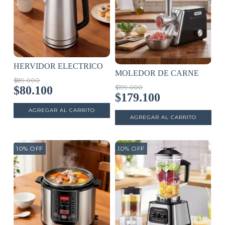
HERVIDOR ELECTRICO
MOLEDOR DE CARNE
$89.000
$199.000
$80.100
$179.100
10
%
OFF
10
%
OFF