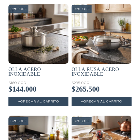
10
%
OFF
10
%
OFF
OLLA ACERO
OLLA RUSA ACERO
INOXIDABLE
INOXIDABLE
$160.000
$295.000
$144.000
$265.500
10
%
OFF
10
%
OFF