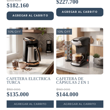
$202.400
$227.700
$182.160
AGREGAR AL CARRITO
AGREGAR AL CARRITO
10
%
OFF
10
%
OFF
CAFETERA ELECTRICA
CAFETERA DE
TURCA
CÁPSULAS 2 EN 1
$150.000
$160.000
$135.000
$144.000