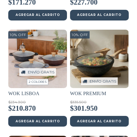
$227.700
$171.270
AGREGAR AL CARRITO
AGREGAR AL CARRITO
10
%
OFF
10
%
OFF
ENVÍO GRATIS
ENVÍO GRATIS
2 COLORES
WOK LISBOA
WOK PREMIUM
$234.300
$335.500
$210.870
$301.950
AGREGAR AL CARRITO
AGREGAR AL CARRITO