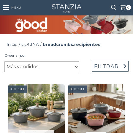
MENÚ
0
Inicio
/
COCINA
/
breadcrumbs.recipientes
Ordenar por
FILTRAR
10
%
OFF
10
%
OFF