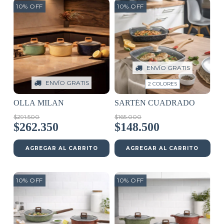
10
%
OFF
10
%
OFF
ENVÍO GRATIS
ENVÍO GRATIS
2 COLORES
OLLA MILAN
SARTÉN CUADRADO
$291.500
$165.000
$262.350
$148.500
AGREGAR AL CARRITO
AGREGAR AL CARRITO
10
%
OFF
10
%
OFF