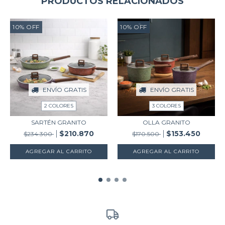
PRODUCTOS RELACIONADOS
10
%
OFF
10
%
OFF
ENVÍO GRATIS
ENVÍO GRATIS
2 COLORES
3 COLORES
SARTÉN GRANITO
OLLA GRANITO
$210.870
$153.450
$234.300
$170.500
AGREGAR AL CARRITO
AGREGAR AL CARRITO