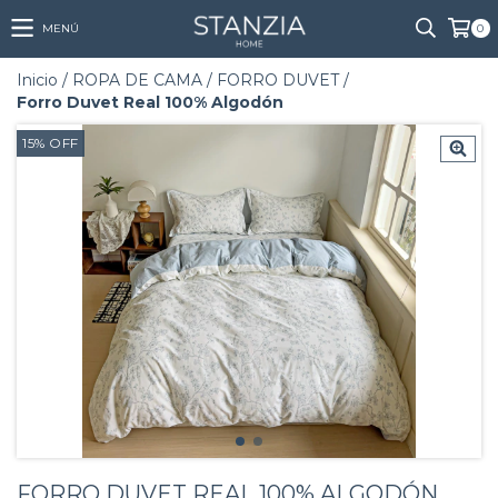
MENÚ
0
Inicio
/
ROPA DE CAMA
/
FORRO DUVET
/
Forro Duvet Real 100% Algodón
15
%
OFF
FORRO DUVET REAL 100% ALGODÓN