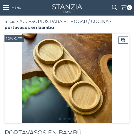
MENÚ
0
Inicio
/
ACCESORIOS PARA EL HOGAR
/
COCINA
/
portavasos en bambú
10
%
OFF
PORTAVASOS EN BAMBÚ