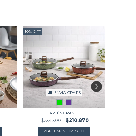
10
%
OFF
10
%
OFF
ENVÍO GRATIS
SARTÉN GRANITO
SART
0
$210.870
$234.300
$2
AGREGAR AL CARRITO
A