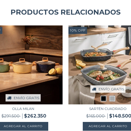
PRODUCTOS RELACIONADOS
F
10
%
OFF
ENVÍO GRATIS
ENVÍO GRATIS
OLLA MILAN
SARTÉN CUADRADO
$262.350
$148.50
$291.500
$165.000
AGREGAR AL CARRITO
AGREGAR AL CARRITO