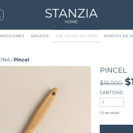
OMOCIÓNES
SPAZIOS
THE GOOD KITCHEN
PUNTOS DE V
CINA
Pincel
/
PINCEL
$
$16.000
CANTIDAD
70
en stock