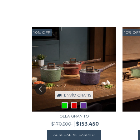
10
%
OFF
10
%
OF
S
ENVÍO GRATIS
OLLA GRANITO
640
$153.450
$170.500
TO
AGREGAR AL CARRITO